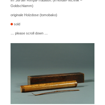
im Stil der Rimpa-Tradition.
(in kindei-Technik –
Goldschlamm)
originale Holzdose (tomobako)
sold
… please scroll down …