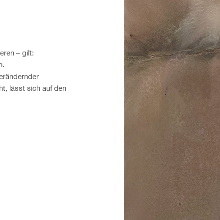
ren – gilt:
n.
verändernder
t, lässt sich auf den