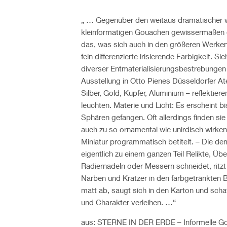
„ … Gegenüber den weitaus dramatischer w
kleinformatigen Gouachen gewissermaßen ei
das, was sich auch in den größeren Werken fin
fein differenzierte irisierende Farbigkeit. S
diverser Entmaterialisierungsbestrebungen
Ausstellung in Otto Pienes Düsseldorfer Ate
Silber, Gold, Kupfer, Aluminium – reflektier
leuchten. Materie und Licht: Es erscheint b
Sphären gefangen. Oft allerdings finden sie 
auch zu so ornamental wie unirdisch wirke
Miniatur programmatisch betitelt. – Die de
eigentlich zu einem ganzen Teil Relikte, Üb
Radiernadeln oder Messern schneidet, ritzt 
Narben und Kratzer in den farbgetränkten Bi
matt ab, saugt sich in den Karton und scha
und Charakter verleihen. …“
aus: STERNE IN DER ERDE – Informelle Go