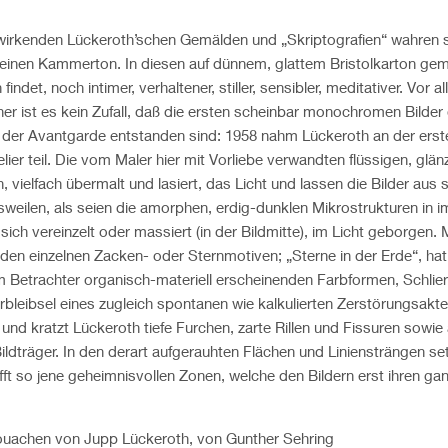
irkenden Lückeroth’schen Gemälden und „Skriptografien“ wahren 
nen Kammerton. In diesen auf dünnem, glattem Bristolkarton gemalt
det, noch intimer, verhaltener, stiller, sensibler, meditativer. Vor a
icher ist es kein Zufall, daß die ersten scheinbar monochromen Bilder 
 der Avantgarde entstanden sind: 1958 nahm Lückeroth an der ers
lier teil. Die vom Maler hier mit Vorliebe verwandten flüssigen, glä
en, vielfach übermalt und lasiert, das Licht und lassen die Bilder aus
isweilen, als seien die amorphen, erdig-dunklen Mikrostrukturen in
sich vereinzelt oder massiert (in der Bildmitte), im Licht geborgen. 
nden einzelnen Zacken- oder Sternmotiven; „Sterne in der Erde“, ha
m Betrachter organisch-materiell erscheinenden Farbformen, Schliere
erbleibsel eines zugleich spontanen wie kalkulierten Zerstörungsakt
und kratzt Lückeroth tiefe Furchen, zarte Rillen und Fissuren sowie
ldträger. In den derart aufgerauhten Flächen und Liniensträngen set
fft so jene geheimnisvollen Zonen, welche den Bildern erst ihren ga
uachen von Jupp Lückeroth, von Gunther Sehring