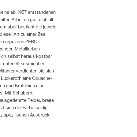
seine ab 1957 entstandenen
en Arbeiten gibt sich all
llem aber besticht die jeweils
dieser Art zu einer Zeit
ten regulären ZERO-
nzenden Metallfarben –
 sich selbst heraus kostbar
 immateriell-kosmischen
Mitunter verdichten sie sich
t Lückeroth eine Gouache-
n und Kraftlinien sind
es: Mit Schabern,
 ausgedehnte Felder, breite
zt sich die Farbe seidig
nz spezifischen Ausdruck