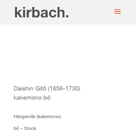
Daishin Gitô (1656-1730)
kakemono bô
Hängerolle (kakemono)
bô – Stock