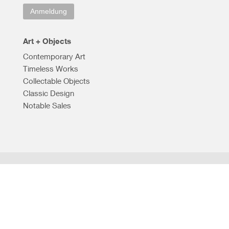
Anmeldung
Art + Objects
Contemporary Art
Timeless Works
Collectable Objects
Classic Design
Notable Sales
Impressum
Datenschutz
©2026 Kunsthandel André Kirbach
Düsseldorf
|
Pilsum