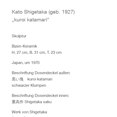
Kato Shigetaka (geb. 1927)
„kuroi katamari“
Skulptur
Bizen-Keramik
H. 27 cm, B. 31 cm, T. 23 cm
Japan, um 1970
Beschriftung Dosendeckel außen:
黒い塊
kuroi katamari
schwarzer Klumpen
Beschriftung Dosendeckel innen:
重高作
Shigetaka saku
Werk von Shigetaka