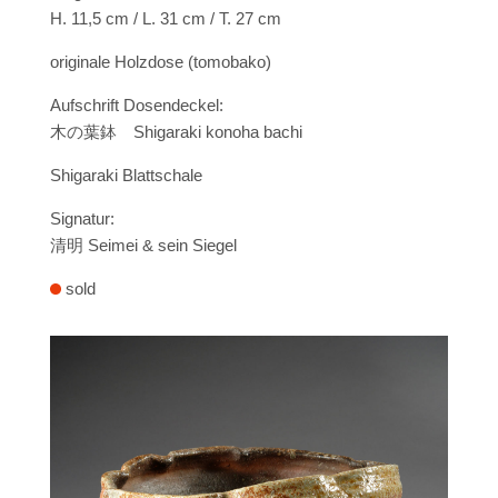
H. 11,5 cm / L. 31 cm / T. 27 cm
originale Holzdose (tomobako)
Aufschrift Dosendeckel:
木の葉鉢
Shigaraki konoha bachi
Shigaraki Blattschale
Signatur:
清明
Seimei
& sein Siegel
sold