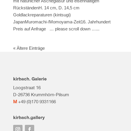
mit natürlicher Ascheglasur und eisenhaltigen
RückständenH. 14 cm, D. 14,5 cm
Goldlackreparaturen (kintsugi)
JapanMuromachi-/Momoyama-Zeit16. Jahrhundert
Preis auf Anfrage … please scroll down …...
« Ältere Einträge
kirbach. Galerie
Loogstraat 16
D-26736 Krummhörn-Pilsum
M
+49 (0)170 9331166
kirbach.gallery