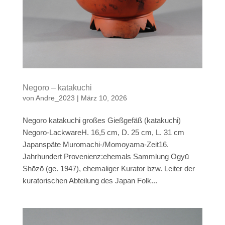
Negoro – katakuchi
von
Andre_2023
|
März 10, 2026
Negoro katakuchi großes Gießgefäß (katakuchi)
Negoro-LackwareH. 16,5 cm, D. 25 cm, L. 31 cm
Japanspäte Muromachi-/Momoyama-Zeit16.
Jahrhundert Provenienz:ehemals Sammlung Ogyū
Shōzō (ge. 1947), ehemaliger Kurator bzw. Leiter der
kuratorischen Abteilung des Japan Folk...